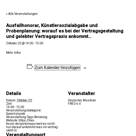
« Alle Veranstaltungen
Ausfallhonorar, Künstlersozialabgabe und
Probenplanung: worauf es bei der Vertragsgestaltung
und gelebter Vertragspraxis ankommt…
Oktober 20 @ 14:00
-
15:00
Mehr Infos
Zum Kalender hinzufügen
Details
Veranstalter
Datum:
Oktober 20
Deutscher Musikrat
Zeit:
FREO e.V.
14:00 - 15:00
Veranstaltungskategorie:
Sprechstunde
Veranstaltung-Tags:
Beratung
Website:
https://freo-
forum.de/workshops/weil-es-nicht-
nur-darauf-ankommt-was-im-vertrag-
steht-3/
Veranstaltungsort